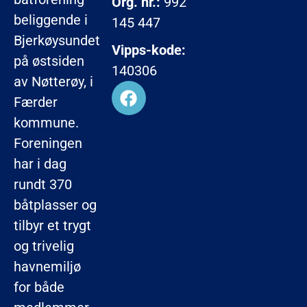
Org. nr.:
992
beliggende i
145 447
Bjerkøysundet
Vipps-kode:
på østsiden
140306
av Nøtterøy, i
Færder
kommune.
Foreningen
har i dag
rundt 370
båtplasser og
tilbyr et trygt
og trivelig
havnemiljø
for både