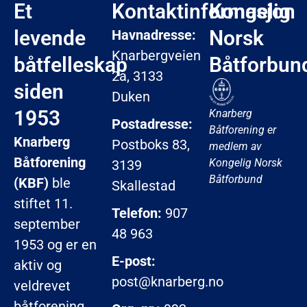
Et
Kontaktinformasjon
Kongelig
levende
Norsk
Havnadresse:
Knarbergveien
båtfelleskap
Båtforbun
2a, 3133
siden
Duken
1953
Knarberg
Postadresse:
Båtforening er
Knarberg
Postboks 83,
medlem av
Båtforening
Kongelig Norsk
3139
Båtforbund
(KBF)
ble
Skallestad
stiftet 11.
Telefon:
907
september
48 963
1953 og er en
E-post:
aktiv og
post@knarberg.no
veldrevet
båtforening