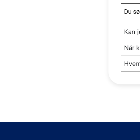
Du sø
Kan j
Når k
Hvem 