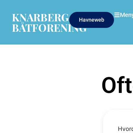
KNARBERG
Men
Havneweb
BÅTFORENING
Oft
Hvord